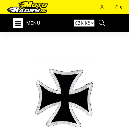
0
MENU
+
E-SHOP
DODÁNÍ
KONTAKT
NAŠE PRODEJNA