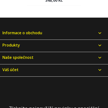
348,00 Kč
Informace o obchodu
keyboard_arrow_down
Produkty

Naše společnost

Váš účet
