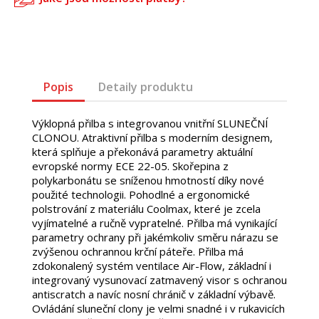
Popis
Detaily produktu
Výklopná přilba s integrovanou vnitřní SLUNEČNÍ
CLONOU. Atraktivní přilba s moderním designem,
která splňuje a překonává parametry aktuální
evropské normy ECE 22-05. Skořepina z
polykarbonátu se sníženou hmotností díky nové
použité technologii. Pohodlné a ergonomické
polstrování z materiálu Coolmax, které je zcela
vyjímatelné a ručně vypratelné. Přilba má vynikající
parametry ochrany při jakémkoliv směru nárazu se
zvýšenou ochrannou krční páteře. Přilba má
zdokonalený systém ventilace Air-Flow, základní i
integrovaný vysunovací zatmavený visor s ochranou
antiscratch a navíc nosní chránič v základní výbavě.
Ovládání sluneční clony je velmi snadné i v rukavicích