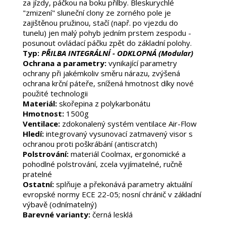
za jízdy, páčkou na boku přilby. Bleskurychlé
"zmizení" sluneční clony ze zorného pole je
zajištěnou pružinou, stačí (např. po vjezdu do
tunelu) jen malý pohyb jedním prstem zespodu -
posunout ovládací páčku zpět do základní polohy.
Typ:
PŘILBA INTEGRÁLNÍ - ODKLOPNÁ (Modular)
Ochrana a parametry:
vynikající parametry
ochrany při jakémkoliv směru nárazu, zvýšená
ochrana krční páteře, snížená hmotnost díky nové
použité technologii
Materiál:
skořepina z polykarbonátu
Hmotnost:
1500g
Ventilace:
zdokonalený systém ventilace Air-Flow
Hledí:
integrovaný vysunovací zatmavený visor s
ochranou proti poškrábání (antiscratch)
Polstrování:
materiál Coolmax, ergonomické a
pohodlné polstrování, zcela vyjímatelné, ručně
pratelné
Ostatní:
splňuje a překonává parametry aktuální
evropské normy ECE 22-05; nosní chránič v základní
výbavě (odnímatelný)
Barevné varianty:
černá lesklá