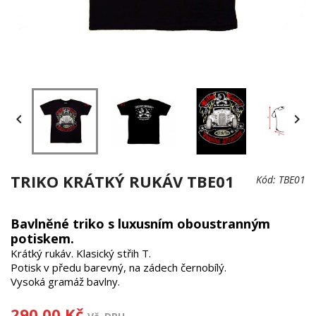


TRIKO KRÁTKÝ RUKÁV TBE01
Kód:
TBE01
Bavlněné triko s luxusním oboustranným
potiskem.
Krátký rukáv. Klasický střih T.
Potisk v předu barevný, na zádech černobílý.
Vysoká gramáž bavlny.
290,00 Kč