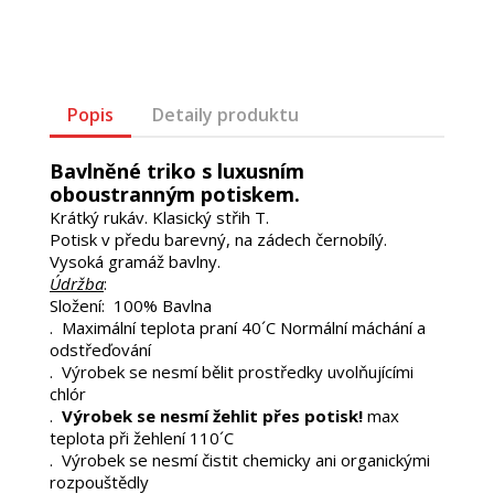
Popis
Detaily produktu
Bavlněné triko s luxusním
oboustranným potiskem.
Krátký rukáv. Klasický střih T.
Potisk v předu barevný, na zádech černobílý.
Vysoká gramáž bavlny.
Údržba
:
Složení: 100% Bavlna
. Maximální teplota praní 40´C Normální máchání a
odstřeďování
. Výrobek se nesmí bělit prostředky uvolňujícími
chlór
.
Výrobek se nesmí žehlit přes potisk!
max
teplota při žehlení 110´C
. Výrobek se nesmí čistit chemicky ani organickými
rozpouštědly