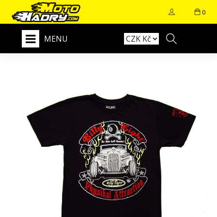
0
MENU
+
E-SHOP
DODÁNÍ
KONTAKT
NAŠE PRODEJNA